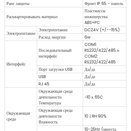
Ранг защиты
Фронт IP 65 - панель
Пластмассы
Расквартировывать материал
инженерства:
ABS+PC
Электропитание
DC24V (+/--15%)
Электропитание
Расход энергии
6w
COM1:
Последовательный
RS232/422/485 и
интерфейс
COM2:
RS232/422/485
Интерфейс
Порт загрузки USB
Да/да
USB
Да/да
RJ 45
Да/да
Окружающая среда
деятельности
~10 к 65C
Температура
Окружающая среда
Окружающая
деятельности
10 | RH 90%
среда
Влажность
10-25Hz (минута