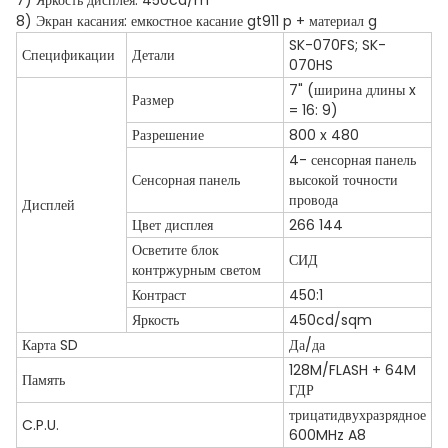
7) Яркость дисплея: 450cd/m
8) Экран касания: емкостное касание gt911 p + материал g
SK-070FS; SK-
Спецификации
Детали
070HS
7" (ширина длины x
Размер
= 16: 9)
Разрешение
800 x 480
4- сенсорная панель
Сенсорная панель
высокой точности
провода
Дисплей
Цвет дисплея
266 144
Осветите блок
СИД
контржурным светом
Контраст
450:1
Яркость
450cd/sqm
Карта SD
Да/да
128M/FLASH + 64M
Память
ГДР
трицатидвухразрядное
C.P.U.
600MHz A8