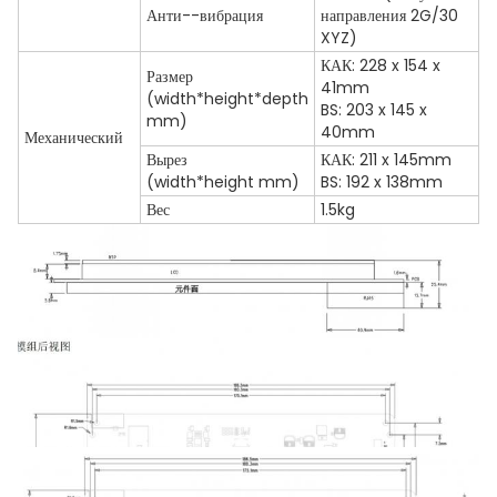
Анти--вибрация
направления 2G/30
XYZ)
КАК: 228 x 154 x
Размер
41mm
(width*height*depth
BS: 203 x 145 x
mm)
40mm
Механический
Вырез
КАК: 211 x 145mm
(width*height mm)
BS: 192 x 138mm
Вес
1.5kg