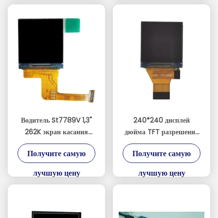
Водитель St7789V 1,3"
240*240 дисплей
262K экран касания
дюйма TFT разрешения
дисплея цвета HMI
1,3, сенсорная панель
Получите самую
Получите самую
обломока HMI St7789V
с интерфейсом SPI
лучшую цену
лучшую цену