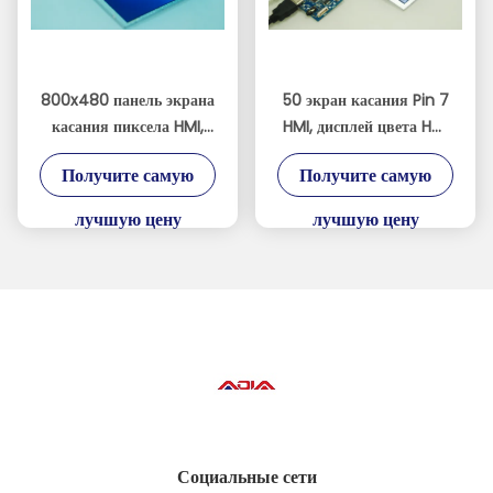
800x480 панель экрана
50 экран касания Pin 7
касания пиксела HMI,
HMI, дисплей цвета HMI
400cd/M2 дисплей
LCD 16.7M
Получите самую
Получите самую
планшета 7 дюймов
лучшую цену
лучшую цену
Социальные сети