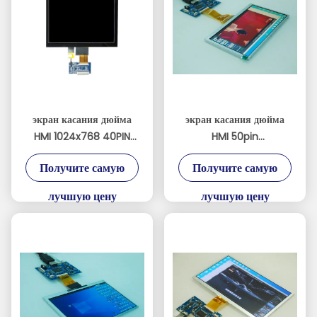
экран касания дюйма
экран касания дюйма
HMI 1024x768 40PIN
HMI 50pin
8,0 с интерфейсом LVDS
800xRGBx480 7,0 для
Получите самую
Получите самую
умных приборов
лучшую цену
лучшую цену