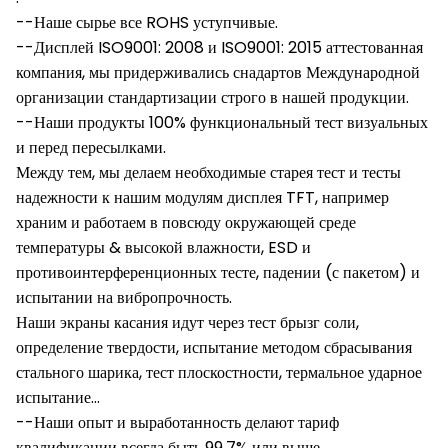
--Наше сырье все ROHS уступчивые.
--Дисплей ISO9001: 2008 и ISO9001: 2015 аттестованная
компания, мы придерживались снадартов Международной
организации стандартизации строго в нашей продукции.
--Наши продукты 100% функциональный тест визуальных
и перед пересылками.
Между тем, мы делаем необходимые старея тест и тесты
надежности к нашим модулям дисплея TFT, например
храним и работаем в повсюду окружающей среде
температуры & высокой влажности, ESD и
противоинтерференционных тесте, падении (с пакетом) и
испытании на вибропрочность.
Наши экраны касания идут через тест брызг соли,
определение твердости, испытание методом сбрасывания
стального шарика, тест плоскостности, термальное ударное
испытание…
--Наши опыт и выработанность делают тариф
квалификации всегда быть 99,7% или выше.