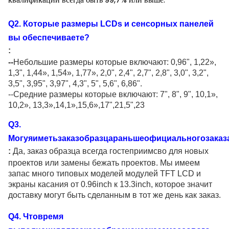
Q
2
.
Которые размеры LCDs и сенсорных панелей
вы обеспечиваете
?
:
--
Небольшие размеры которые включают: 0,96"
, 1,22
»
,
1,3", 1,44
»
, 1,54
»
, 1,77
»
, 2,0", 2,4", 2,7", 2,8", 3,0", 3,2",
3,5", 3,95", 3,97", 4,3", 5", 5,6", 6,86".
--Средние размеры которые включают: 7", 8", 9", 10,1
»
,
10,2
»
, 13,3
»,14,1»,15,6»,17",21,5",23
Q
3
.
Могуяиметьзаказобразцараньшеофициальногозаказ
:
Да, заказ образца всегда гостеприимсво для новых
проектов или замены бежать проектов. Мы имеем
запас много типовых моделей модулей TFT LCD и
экраны касания от 0.96inch к 13.3inch, которое значит
доставку могут быть сделанным в тот же день как заказ.
Q
4
. Чтовремя