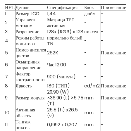
НЕТ.
Деталь
Спецификация
Блок
Примечание
1
Размер LCD
1,44
дюйм
-
Управлять
Матрица TFT
2
-
-
методом
активная
3
Разрешение
128x (RGB) x 128
пиксел
-
Режим работы
нормально белый
4
-
-
монитора
TN
Номер дисплея
5
262K
-
Примечание
цветов
Осматривая
6
Час 12:00
-
-
направление
Фактор
7
900 (минута)
-
-
контрастности
8
Яркость
180 (ТИП)
cd/m2
Примечание
29,90 (W)
9
Размер модуля
×36.90 (L) ×5.75
mm
Примечание
(T)
Активная
25,5 (h) x26.5
10
mm
-
область
(v)
Тангаж
11
0,1992 x 0,207
mm
-
пиксела