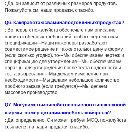
:
Да, он зависит от различных размеров продуктов.
Пожалуйста см. наши продажи, спасибо.
Q
6
. Какяработаюсваминаподгонянныхпродуктах?
:
Во первых пожалуйста обеспечьте нам описание
ваших особенных требований, любого чертежа или
спецификации---Наши инженеры разработают
совместимое решение и также отольют цену в форму
(если сколько угодно), то---Мы обеспечиваем чертеж и
спецификацию для утверждения---Мы обеспечиваем
образцы для утверждения после теста надежности и
теста вызревания---Мы делаем изменение при
необходимости---Мы делаем небольшое количество
пробного заказа (если требуется)---Мы делаем
массовое производство.
Q
7
. Могуяиметьмоисобственныелоготипшелковой
ширмы, номер деталиилинебольшойярлык?
:
Да, определенно. Он может требует MOQ, пожалуйста
ссылается на наши продажи, спасибо.