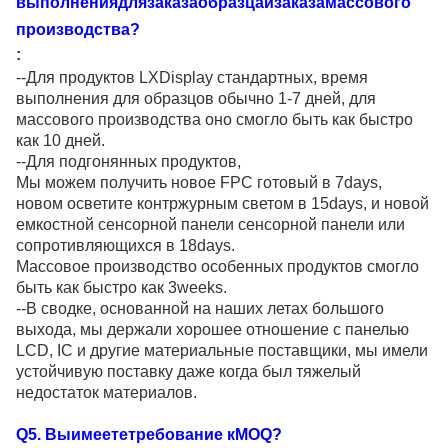
выполнениядлязаказаобразцаизаказамассового
производства?
:
--Для продуктов LXDisplay стандартных, время
выполнения для образцов обычно 1-7 дней, для
массового производства оно смогло быть как быстро
как 10 дней.
--Для подгонянных продуктов,
Мы можем получить новое FPC готовый в 7days,
новом осветите контржурным светом в 15days, и новой
емкостной сенсорной панели сенсорной панели или
сопротивляющихся в 18days.
Массовое производство особенных продуктов смогло
быть как быстро как 3weeks.
--В сводке, основанной на наших летах большого
выхода, мы держали хорошее отношение с панелью
LCD, IC и другие материальные поставщики, мы имели
устойчивую поставку даже когда был тяжелый
недостаток материалов.
Q
5
. Выимеететребование кMOQ?