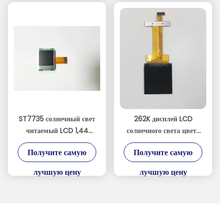
ST7735 солнечный свет
262K дисплей LCD
читаемый LCD 1,44
солнечного света цвета
дюймов, дисплей LCD
1.3inch 300cd/M2
Получите самую
Получите самую
высокой яркости
читаемый
400cd/M2
лучшую цену
лучшую цену