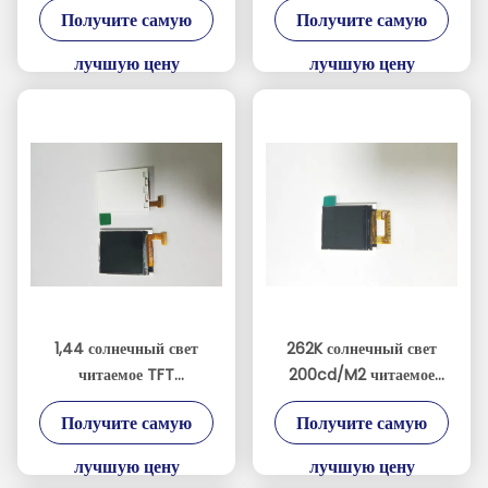
Получите самую
Получите самую
полуотражающий TFT
интерфейсом SPI
LCD с разрешением 240
лучшую цену
лучшую цену
* 400 и несколькими
интерфейсами
1,44 солнечный свет
262K солнечный свет
читаемое TFT
200cd/M2 читаемое
интерфейса дюйма SPI с
TFT цвета 1,44»
Получите самую
Получите самую
пикселом 128*128
лучшую цену
лучшую цену