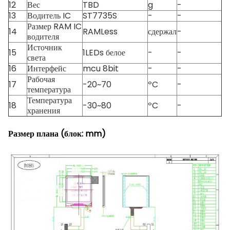
12
Вес
TBD
g
-
13
Водитель IC
ST7735S
-
-
Размер RAM IC
14
RAMLess
сдержал
-
водителя
Источник
15
1LEDs белое
-
-
света
16
Интерфейс
mcu 8bit
-
-
Рабочая
17
-20~70
ºC
-
температура
Температура
18
-30~80
ºC
-
хранения
Размер плана (блок: mm)