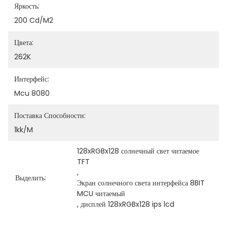
Яркость:
200 Cd/m2
Цвета:
262K
Интерфейс:
Mcu 8080
Поставка Способности:
1kk/m
128xRGBx128 солнечный свет читаемое 
TFT
, 
Выделить:
Экран солнечного света интерфейса 8BIT 
MCU читаемый
, 
дисплей 128xRGBx128 ips lcd