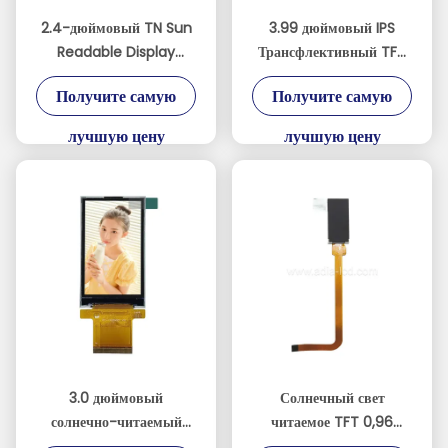
2.4-дюймовый TN Sun
3.99 дюймовый IPS
Readable Display
Трансфлективный TFT
Полупрозрачный и
LCD MIPI интерфейс для
Получите самую
Получите самую
полуотражающий экран
промышленных
240 * 320 SPI / MCU /
портативных устройств
лучшую цену
лучшую цену
RGB интерфейс
3.0 дюймовый
Солнечный свет
солнечно-читаемый
читаемое TFT 0,96
полупрозрачный
дюймов 80x160 с