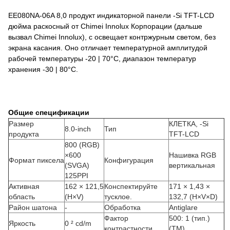
EE080NA-06A 8,0 продукт индикаторной панели -Si TFT-LCD
дюйма раскосный от Chimei Innolux Корпорации (дальше
вызвал Chimei Innolux), с освещает контржурным светом, без
экрана касания. Оно отличает температурной амплитудой
рабочей температуры -20 | 70°C, диапазон температур
хранения -30 | 80°C.
Общие спецификации
Размер
КЛЕТКА, -Si
8.0-inch
Тип
продукта
TFT-LCD
800 (RGB)
×600
Нашивка RGB
Формат пиксела
Конфигурация
(SVGA)
вертикальная
125PPI
Активная
162 × 121,5
Конспектируйте
171 × 1,43 ×
область
(H×V)
тусклое.
132,7 (H×V×D)
Район шатона
-
Обработка
Antiglare
Фактор
500: 1 (тип.)
Яркость
0 ² cd/m
контрастности
(TM)