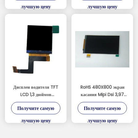
игры
лучшую цену
лучшую цену
Дисплеи водителя TFT
RoHS 480X800 экран
LCD 1,3 дюймов
касания Mipi Dsi 3,97
240xRGBx240
дюймов с СИД белизны
Получите самую
Получите самую
ST7789V
8
лучшую цену
лучшую цену