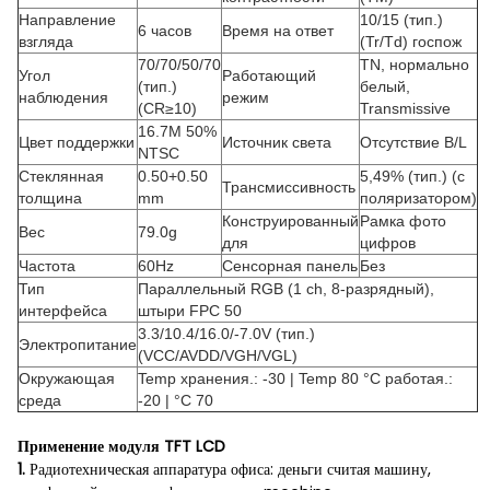
Направление
10/15 (тип.)
6 часов
Время на ответ
взгляда
(Tr/Td) госпож
70/70/50/70
TN, нормально
Угол
Работающий
(тип.)
белый,
наблюдения
режим
(CR≥10)
Transmissive
16.7M 50%
Цвет поддержки
Источник света
Отсутствие B/L
NTSC
Стеклянная
0.50+0.50
5,49% (тип.) (с
Трансмиссивность
толщина
mm
поляризатором)
Конструированный
Рамка фото
Вес
79.0g
для
цифров
Частота
60Hz
Сенсорная панель
Без
Тип
Параллельный RGB (1 ch, 8-разрядный),
интерфейса
штыри FPC 50
3.3/10.4/16.0/-7.0V (тип.)
Электропитание
(VCC/AVDD/VGH/VGL)
Окружающая
Temp хранения.: -30 | Temp 80 °C работая.:
среда
-20 | °C 70
Применение модуля TFT LCD
1.
Радиотехническая аппаратура офиса: деньги считая машину,