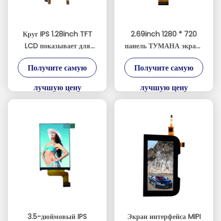
Круг IPS 1.28inch TFT
2.69inch 1280 * 720
LCD показывает для
панель ТУМАНА экрана
оборудования дозора
репроектора TFT LCD не
Получите самую
Получите самую
медицинского
не освещает
контржурным светом
лучшую цену
лучшую цену
3.5-дюймовый IPS
Экран интерфейса MIPI